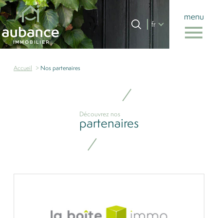
menu
Langue
Langue
fr
0
Accueil
fr
Accueil
Nos partenaires
Découvrez nos
partenaires