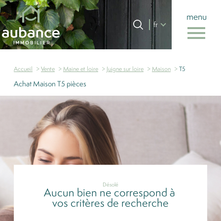
menu
Langue
Langue
fr
0
Accueil
fr
Accueil
Vente
Maine et loire
Juigne sur loire
Maison
T5
Achat Maison T5 pièces
Désolé
Aucun bien ne correspond à
vos critères de recherche