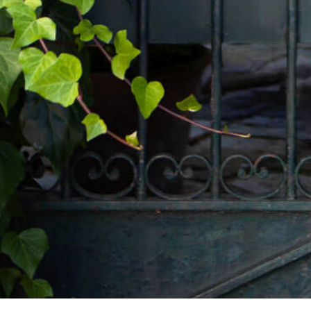
 powered by Google
Nos honoraires
Plan du site
Mentions légales
Part