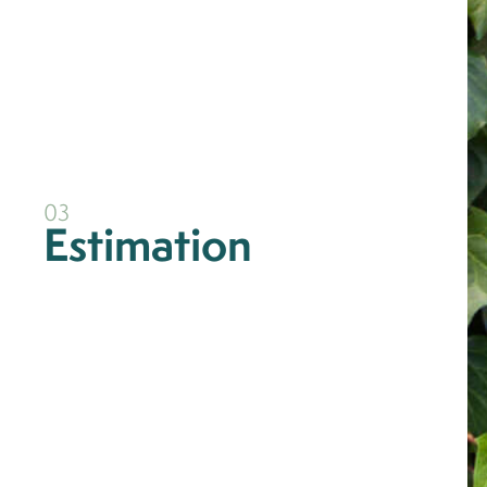
03
Estimation
il