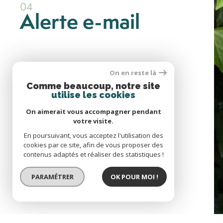
04
Alerte e-mail
cter
On en reste là
Comme beaucoup, notre site
Se connecter
utilise les cookies
On aimerait vous accompagner pendant
votre visite.
espace propriétaire
En poursuivant, vous acceptez l'utilisation des
05
Nous contacter
cookies par ce site, afin de vous proposer des
contenus adaptés et réaliser des statistiques !
PARAMÉTRER
OK POUR MOI !
© 2022
Tous droits réservés
Traduction