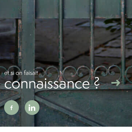
Adhérents
et si on faisait
connaissance ?
enaires
Admin
Politique RGPD
Cookies