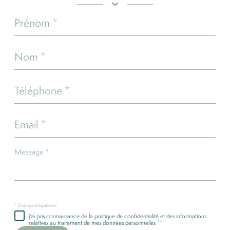
Prénom
*
Nom
*
Téléphone
*
Email
*
Message
*
* Champs obligatoires
j'ai pris connaissance de la politique de confidentialité et des informations
relatives au traitement de mes données personnelles **