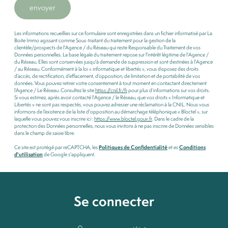
envoyer
Les informations recueillies sur ce formulaire sont enregistrées dans un fichier informatisé par La
Boite Immo agissant comme Sous-traitant du traitement pour la gestion de la
clientèle/prospects de l'Agence / du Réseau qui reste Responsable du Traitement de vos
Données personnelles. La base légale du traitement repose sur l'intérêt légitime de l'Agence /
du Réseau. Elles sont conservées jusqu'à demande de suppression et sont destinées à l'Agence
/ au Réseau. Conformément à la loi « informatique et libertés », vous disposez des droits
d’accès, de rectification, d’effacement, d’opposition, de limitation et de portabilité de vos
données. Vous pouvez retirer votre consentement à tout moment en contactant directement
l’Agence / Le Réseau. Consultez le site
https://cnil.fr/fr
pour plus d’informations sur vos droits.
Si vous estimez, après avoir contacté l'Agence / le Réseau, que vos droits « Informatique et
Libertés » ne sont pas respectés, vous pouvez adresser une réclamation à la CNIL. Nous vous
informons de l’existence de la liste d'opposition au démarchage téléphonique « Bloctel », sur
laquelle vous pouvez vous inscrire ici :
https://www.bloctel.gouv.fr
. Dans le cadre de la
protection des Données personnelles, nous vous invitons à ne pas inscrire de Données sensibles
dans le champ de saisie libre.
Ce site est protégé par reCAPTCHA, les
Politiques de Confidentialité
et es
Conditions
d'utilisation
de Google s'appliquent.
Se connecter