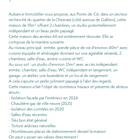
Aubance Immobilier vous propose, aux Ponts-de-Cé, dans un secteur
recherché du quartier de la Chesnaie (côté avenue de Gallieni), cette
maison de 111m² offrant 2 chambres, un studio potentiellement
indépendant et un beau jardin paysagé.
Cette maison des années 60 est entièrement rénovée. Elle se
compose de la manière suivante :
Au niveau principal : entrée, grande pièce de vie d'environ 40m² avec
cuisine équipée et aménagée donnant sur une agréable véranda, 2
chambres, salle d'eau, arrière-cuisine et WC
Au sous-sol : un studio d'environ 35m² avec accès indépendant,
entrée, chambre, salle d'eau, WC indépendant et rangement, un
garage, un atelier, une buanderie et un local de rangement
A cela s'ajoute un jardin joliment paysagé à l'abri des regards.
Cette maison a fait l'objet de nombreux travaux et présente de sérieux
atouts :
- Isolation façade par l'extérieur en 2024
- Chaudière gaz de ville neuve (2025)
- Isolation des combles en 2020
- Salles d'eau récentes
- Très bon état général
- Toiture ardoises naturelles
- Nombreuses places de stationnement devant la maison
On peut y poser ses valises directement !