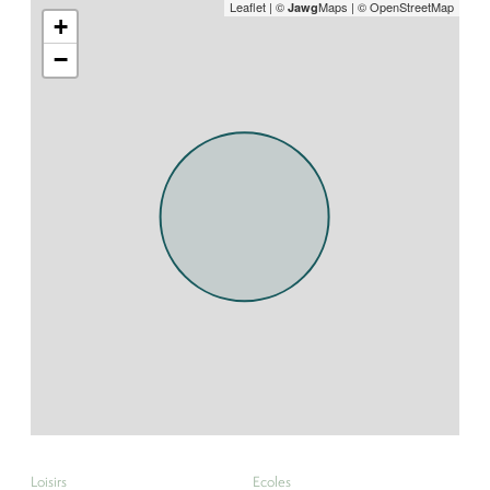
Leaflet
|
©
Maps
|
© OpenStreetMap
Jawg
+
−
Loisirs
Ecoles