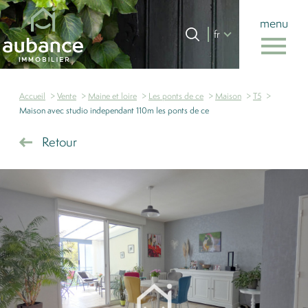
menu
Langue
Langue
fr
0
Accueil
fr
Accueil
Vente
Maine et loire
Les ponts de ce
Maison
T5
Maison avec studio independant 110m les ponts de ce
Retour