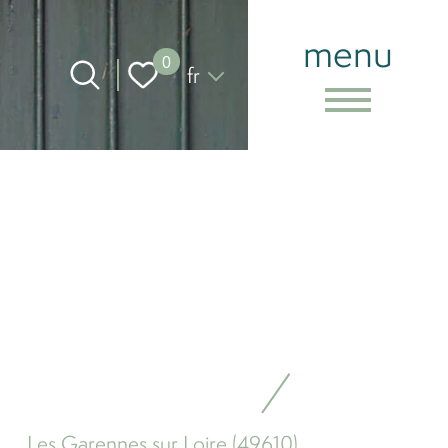
menu
Langue
0
fr
Les Garennes sur Loire (49610)