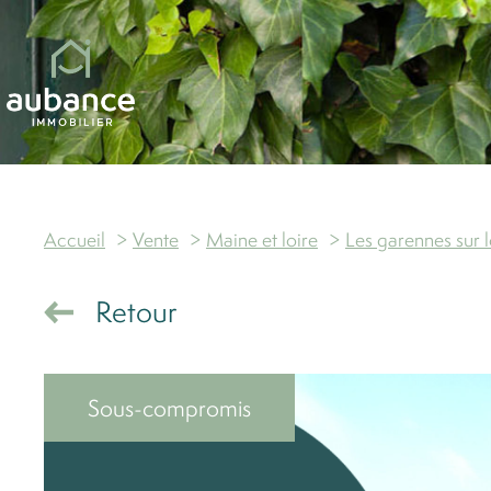
ce
Accueil
Vente
Maine et loire
Les garennes sur l
Retour
Sous-compromis