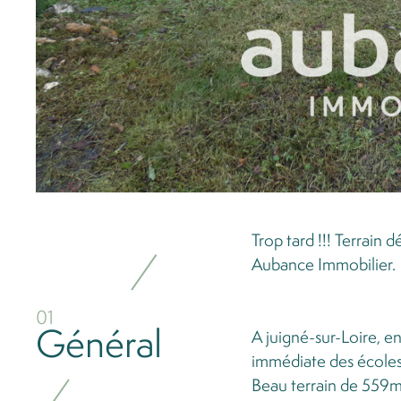
cter
Trop tard !!! Terrain
Aubance Immobilier.
01
Général
A juigné-sur-Loire, 
immédiate des école
Beau terrain de 559m²