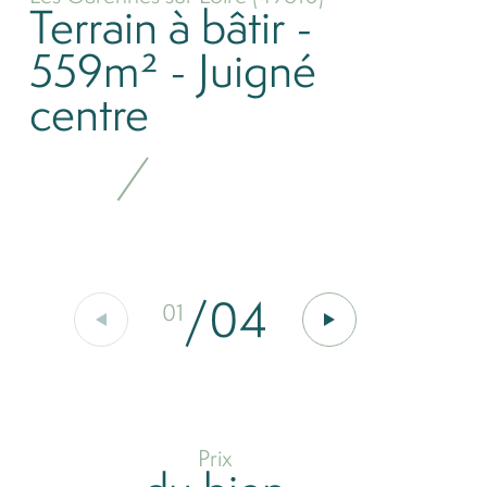
Terrain à bâtir -
559m² - Juigné
centre
/
04
01
Prix