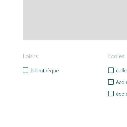
Loisirs
Ecoles
bibliothèque
coll
écol
écol