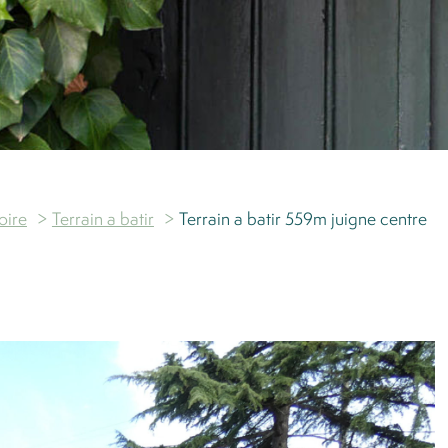
oire
Terrain a batir
Terrain a batir 559m juigne centre