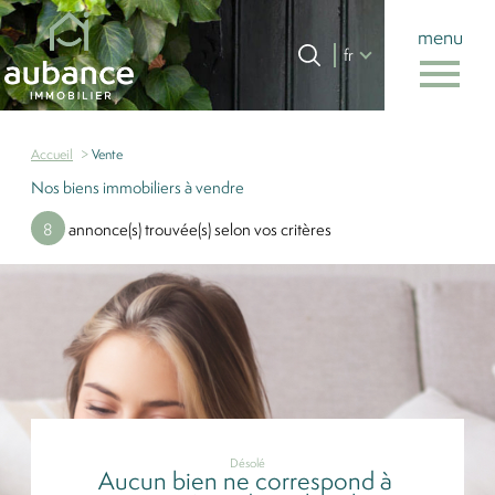
menu
Langue
Langue
fr
0
Accueil
fr
Accueil
Vente
Nos biens immobiliers à vendre
8
annonce(s) trouvée(s) selon vos critères
Désolé
Aucun bien ne correspond à